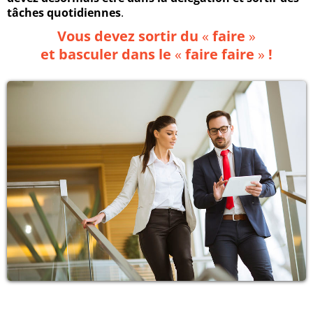
tâches quotidiennes
.
Vous devez sortir du
«
faire
»
et basculer dans le
«
faire faire
»
!