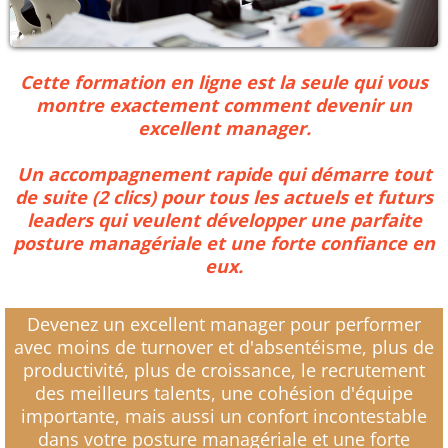
Cette formation en ligne est la seule qui vous
montre exactement comment devenir un
excellent manager.
Un accompagnement rapide qui démarre tout
de suite (2 clics) pour tous les actuels et futurs
leaders qui veulent développer une parfaite
posture managériale et une forte confiance en
eux.
Devenez un excellent manager pour performer
avec moins de turnover et d'absentéisme, plus de
productivité, plus de croissance, le recrutement
des meilleurs talents, une cohésion d'équipe
importante, mais aussi un confort incontestable
dans votre posture managériale et une forte